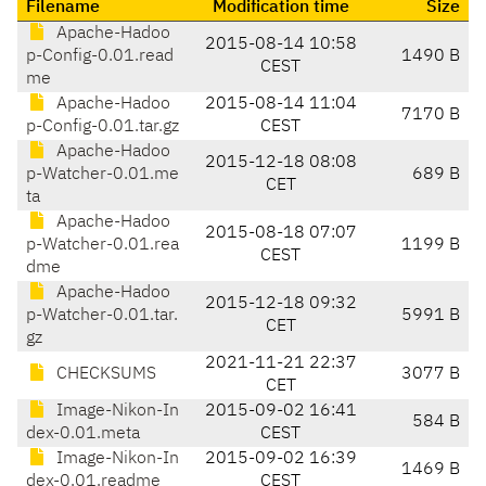
Filename
Modification time
Size
Apache-Hadoo
2015-08-14 10:58
p-Config-0.01.read
1490 B
CEST
me
Apache-Hadoo
2015-08-14 11:04
7170 B
p-Config-0.01.tar.gz
CEST
Apache-Hadoo
2015-12-18 08:08
p-Watcher-0.01.me
689 B
CET
ta
Apache-Hadoo
2015-08-18 07:07
p-Watcher-0.01.rea
1199 B
CEST
dme
Apache-Hadoo
2015-12-18 09:32
p-Watcher-0.01.tar.
5991 B
CET
gz
2021-11-21 22:37
CHECKSUMS
3077 B
CET
Image-Nikon-In
2015-09-02 16:41
584 B
dex-0.01.meta
CEST
Image-Nikon-In
2015-09-02 16:39
1469 B
dex-0.01.readme
CEST