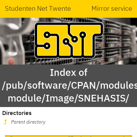
Studenten Net Twente
Mirror service
Index of
/pub/software/CPAN/modules
module/Image/SNEHASIS/
Directories
Parent directory