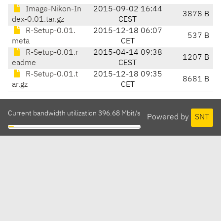
Image-Nikon-In
2015-09-02 16:44
3878 B
dex-0.01.tar.gz
CEST
R-Setup-0.01.
2015-12-18 06:07
537 B
meta
CET
R-Setup-0.01.r
2015-04-14 09:38
1207 B
eadme
CEST
R-Setup-0.01.t
2015-12-18 09:35
8681 B
ar.gz
CET
Current bandwidth utilization 396.68 Mbit/s
Powered by
SNT