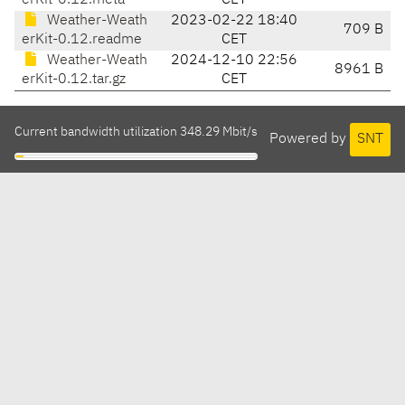
erKit-0.12.meta
CET
Weather-Weath
2023-02-22 18:40
709 B
erKit-0.12.readme
CET
Weather-Weath
2024-12-10 22:56
8961 B
erKit-0.12.tar.gz
CET
Current bandwidth utilization 348.29 Mbit/s
Powered by
SNT