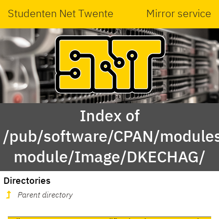
Studenten Net Twente
Mirror service
Index of
/pub/software/CPAN/modules
module/Image/DKECHAG/
Directories
Parent directory