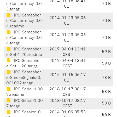
2014-01-18 08:41
e-Concurrency-0.0
70 B
CET
3.tar.gz
IPC-Semaphor
2014-01-23 05:06
e-Concurrency-0.0
70 B
CET
4.readme
IPC-Semaphor
2014-01-23 05:06
e-Concurrency-0.0
70 B
CET
4.tar.gz
IPC-Semaphor
2017-04-04 13:41
59 B
e-Set-1.20.readme
CEST
IPC-Semaphor
2017-04-04 13:41
59 B
e-Set-1.20.tar.gz
CEST
IPC-Semaphor
2015-01-15 06:17
e-SmokeSignals-0.
73 B
CET
001002.tar.gz
IPC-Serial-1.00
2018-10-17 08:17
53 B
7.readme
CEST
IPC-Serial-1.00
2018-10-17 08:17
53 B
7.tar.gz
CEST
IPC-Session-0.
2014-01-09 07:53
56 B