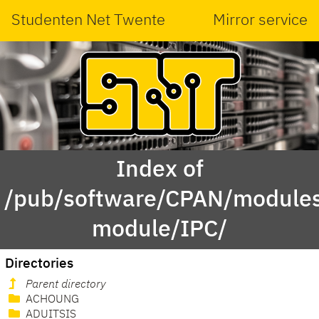
Studenten Net Twente
Mirror service
Index of
/pub/software/CPAN/modules
module/IPC/
Directories
Parent directory
ACHOUNG
ADUITSIS