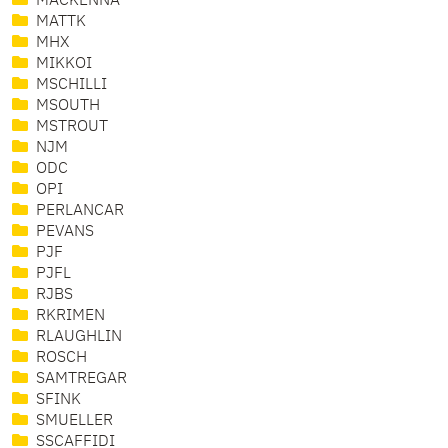
MACKENNA
MATTK
MHX
MIKKOI
MSCHILLI
MSOUTH
MSTROUT
NJM
ODC
OPI
PERLANCAR
PEVANS
PJF
PJFL
RJBS
RKRIMEN
RLAUGHLIN
ROSCH
SAMTREGAR
SFINK
SMUELLER
SSCAFFIDI