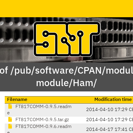
 of /pub/software/CPAN/modul
module/Ham/
Filename
Modification time
FT817COMM-0.9.5.readm
2014-04-10 17:29 C
e
FT817COMM-0.9.5.tar.gz
2014-04-10 17:29 C
FT817COMM-0.9.6.readm
2014-04-17 17:41 C