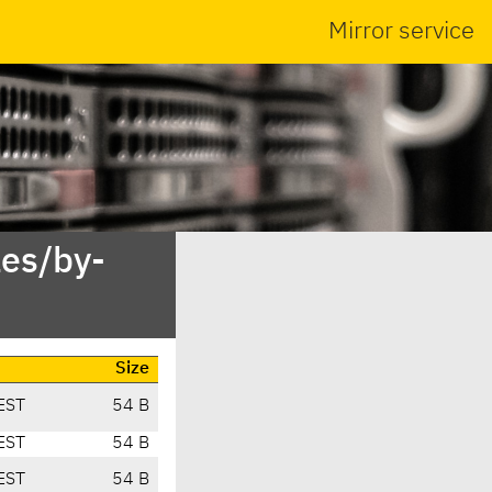
Mirror service
es/by-
Size
EST
54 B
EST
54 B
EST
54 B