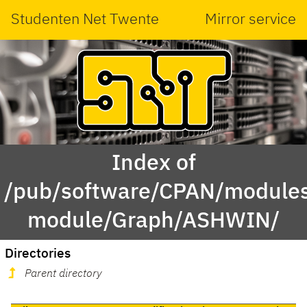
Studenten Net Twente
Mirror service
Index of
/pub/software/CPAN/modules
module/Graph/ASHWIN/
Directories
Parent directory