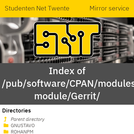
Studenten Net Twente
Mirror service
Index of
/pub/software/CPAN/modules
module/Gerrit/
Directories
Parent directory
GNUSTAVO
ROHANPM