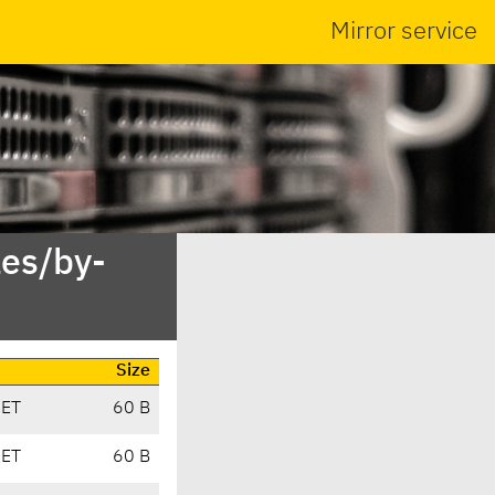
Mirror service
es/by-
Size
CET
60 B
CET
60 B