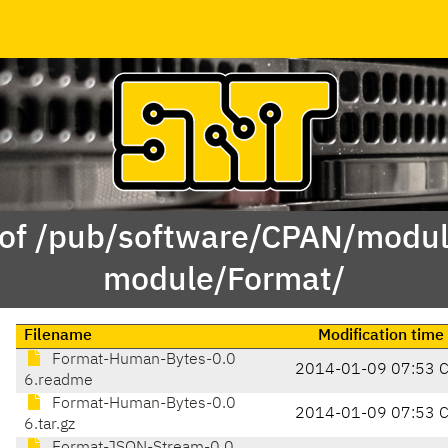
 of /pub/software/CPAN/modul
module/Format/
Filename
Modification time
Format-Human-Bytes-0.0
2014-01-09 07:53 
6.readme
Format-Human-Bytes-0.0
2014-01-09 07:53 
6.tar.gz