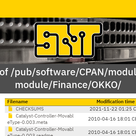
 of /pub/software/CPAN/modul
module/Finance/OKKO/
Filename
Modification time
CHECKSUMS
2021-11-22 01:25 
Catalyst-Controller-Movabl
2010-04-16 18:01 C
eType-0.003.meta
Catalyst-Controller-Movabl
2010-04-16 18:01 C