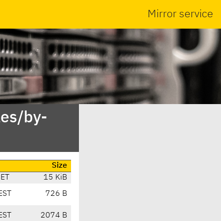
Mirror service
es/by-
Size
CET
15 KiB
EST
726 B
EST
2074 B