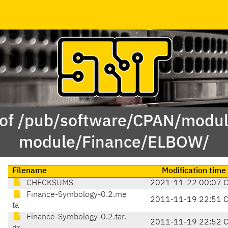
 of /pub/software/CPAN/modul
module/Finance/ELBOW/
Filename
Modification time
CHECKSUMS
2021-11-22 00:07 
Finance-Symbology-0.2.me
2011-11-19 22:51 
ta
Finance-Symbology-0.2.tar.
2011-11-19 22:52 