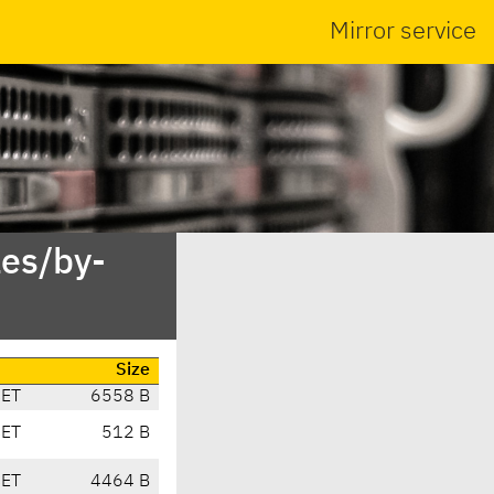
Mirror service
es/by-
Size
CET
6558 B
CET
512 B
CET
4464 B