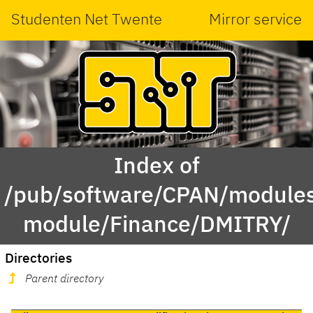
Studenten Net Twente
Mirror service
Index of
/pub/software/CPAN/modules
module/Finance/DMITRY/
Directories
Parent directory