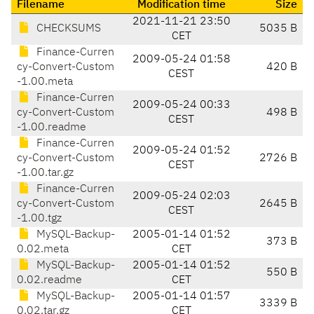
Filename
Modification time
Size
2021-11-21 23:50
CHECKSUMS
5035 B
CET
Finance-Curren
2009-05-24 01:58
cy-Convert-Custom
420 B
CEST
-1.00.meta
Finance-Curren
2009-05-24 00:33
cy-Convert-Custom
498 B
CEST
-1.00.readme
Finance-Curren
2009-05-24 01:52
cy-Convert-Custom
2726 B
CEST
-1.00.tar.gz
Finance-Curren
2009-05-24 02:03
cy-Convert-Custom
2645 B
CEST
-1.00.tgz
MySQL-Backup-
2005-01-14 01:52
373 B
0.02.meta
CET
MySQL-Backup-
2005-01-14 01:52
550 B
0.02.readme
CET
MySQL-Backup-
2005-01-14 01:57
3339 B
0.02.tar.gz
CET