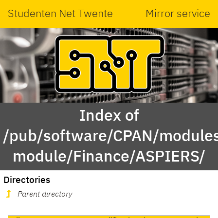
Studenten Net Twente
Mirror service
Index of
/pub/software/CPAN/modules
module/Finance/ASPIERS/
Directories
Parent directory