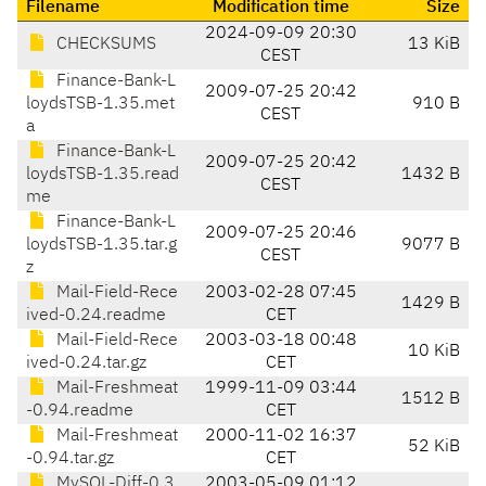
Filename
Modification time
Size
2024-09-09 20:30
CHECKSUMS
13 KiB
CEST
Finance-Bank-L
2009-07-25 20:42
loydsTSB-1.35.met
910 B
CEST
a
Finance-Bank-L
2009-07-25 20:42
loydsTSB-1.35.read
1432 B
CEST
me
Finance-Bank-L
2009-07-25 20:46
loydsTSB-1.35.tar.g
9077 B
CEST
z
Mail-Field-Rece
2003-02-28 07:45
1429 B
ived-0.24.readme
CET
Mail-Field-Rece
2003-03-18 00:48
10 KiB
ived-0.24.tar.gz
CET
Mail-Freshmeat
1999-11-09 03:44
1512 B
-0.94.readme
CET
Mail-Freshmeat
2000-11-02 16:37
52 KiB
-0.94.tar.gz
CET
MySQL-Diff-0.3
2003-05-09 01:12