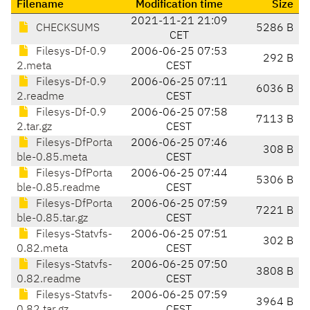
Filename
Modification time
Size
2021-11-21 21:09
CHECKSUMS
5286 B
CET
Filesys-Df-0.9
2006-06-25 07:53
292 B
2.meta
CEST
Filesys-Df-0.9
2006-06-25 07:11
6036 B
2.readme
CEST
Filesys-Df-0.9
2006-06-25 07:58
7113 B
2.tar.gz
CEST
Filesys-DfPorta
2006-06-25 07:46
308 B
ble-0.85.meta
CEST
Filesys-DfPorta
2006-06-25 07:44
5306 B
ble-0.85.readme
CEST
Filesys-DfPorta
2006-06-25 07:59
7221 B
ble-0.85.tar.gz
CEST
Filesys-Statvfs-
2006-06-25 07:51
302 B
0.82.meta
CEST
Filesys-Statvfs-
2006-06-25 07:50
3808 B
0.82.readme
CEST
Filesys-Statvfs-
2006-06-25 07:59
3964 B