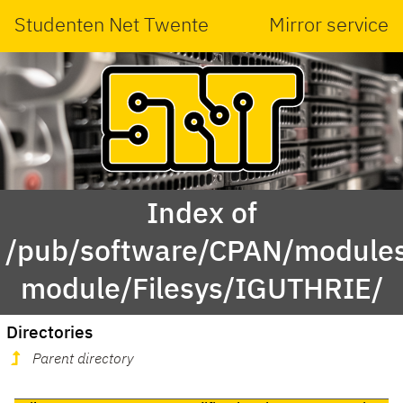
Studenten Net Twente
Mirror service
Index of
/pub/software/CPAN/modules
module/Filesys/IGUTHRIE/
Directories
Parent directory