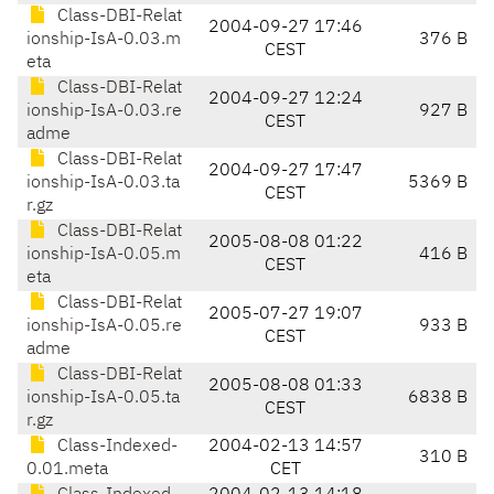
Class-DBI-Relat
2004-09-27 17:46
ionship-IsA-0.03.m
376 B
CEST
eta
Class-DBI-Relat
2004-09-27 12:24
ionship-IsA-0.03.re
927 B
CEST
adme
Class-DBI-Relat
2004-09-27 17:47
ionship-IsA-0.03.ta
5369 B
CEST
r.gz
Class-DBI-Relat
2005-08-08 01:22
ionship-IsA-0.05.m
416 B
CEST
eta
Class-DBI-Relat
2005-07-27 19:07
ionship-IsA-0.05.re
933 B
CEST
adme
Class-DBI-Relat
2005-08-08 01:33
ionship-IsA-0.05.ta
6838 B
CEST
r.gz
Class-Indexed-
2004-02-13 14:57
310 B
0.01.meta
CET