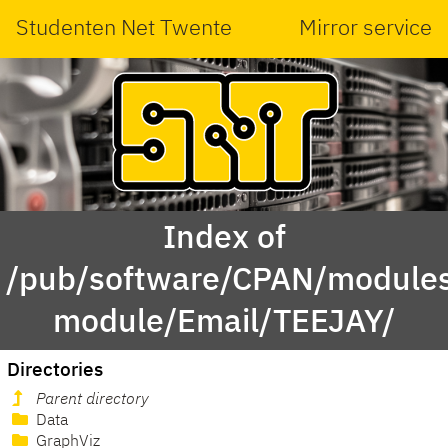
Studenten Net Twente
Mirror service
Index of
/pub/software/CPAN/modules
module/Email/TEEJAY/
Directories
Parent directory
Data
GraphViz