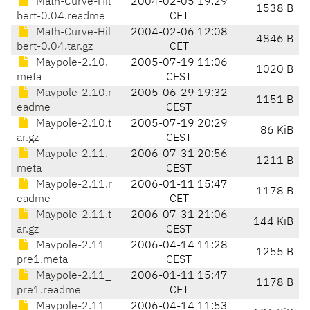
Math-Curve-Hil
2004-02-05 19:29
1538 B
bert-0.04.readme
CET
Math-Curve-Hil
2004-02-06 12:08
4846 B
bert-0.04.tar.gz
CET
Maypole-2.10.
2005-07-19 11:06
1020 B
meta
CEST
Maypole-2.10.r
2005-06-29 19:32
1151 B
eadme
CEST
Maypole-2.10.t
2005-07-19 20:29
86 KiB
ar.gz
CEST
Maypole-2.11.
2006-07-31 20:56
1211 B
meta
CEST
Maypole-2.11.r
2006-01-11 15:47
1178 B
eadme
CET
Maypole-2.11.t
2006-07-31 21:06
144 KiB
ar.gz
CEST
Maypole-2.11_
2006-04-14 11:28
1255 B
pre1.meta
CEST
Maypole-2.11_
2006-01-11 15:47
1178 B
pre1.readme
CET
Maypole-2.11_
2006-04-14 11:53