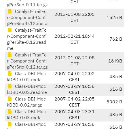
CET
gPerSite-0.11.tar.gz
Catalyst-TraitFo
2013-01-08 22:05
r-Component-Confi
1525 B
CET
gPerSite-0.12.meta
Catalyst-TraitFo
r-Component-Confi
2012-02-21 18:44
762 B
gPerSite-0.12.read
CET
me
Catalyst-TraitFo
2013-01-08 22:08
r-Component-Confi
16 KiB
CET
gPerSite-0.12.tar.gz
Class-DBI-Moc
2007-04-02 22:02
435 B
kDBD-0.02.meta
CEST
Class-DBI-Moc
2007-03-29 16:56
616 B
kDBD-0.02.readme
CEST
Class-DBI-Moc
2007-04-02 22:05
5302 B
kDBD-0.02.tar.gz
CEST
Class-DBI-Moc
2007-04-03 23:31
435 B
kDBD-0.03.meta
CEST
Class-DBI-Moc
2007-03-29 16:56
616 B