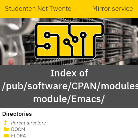
Studenten Net Twente
Mirror service
Index of
/pub/software/CPAN/modules
module/Emacs/
Directories
Parent directory
DOOM
FLORA