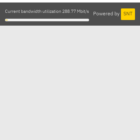
Current bandwidth utilization 288.77 Mbit/s
Powered by
SNT