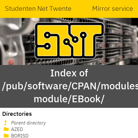
Studenten Net Twente
Mirror service
Index of
/pub/software/CPAN/modules
module/EBook/
Directories
Parent directory
AZED
BORISD