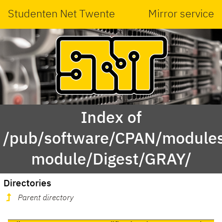
Studenten Net Twente
Mirror service
Index of
/pub/software/CPAN/modules
module/Digest/GRAY/
Directories
Parent directory