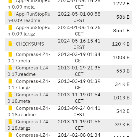
App-RunStopRu
2024-01-06 16:25
1272 B
n-0.09.meta
CET
App-RunStopRu
2022-05-01 00:58
586 B
n-0.09.readme
CEST
App-RunStopRu
2024-01-06 16:26
8551 B
n-0.09.tar.gz
CET
2024-05-16 15:41
CHECKSUMS
120 KiB
CEST
Compress-LZ4-
2013-03-19 01:34
1008 B
0.17.meta
CET
Compress-LZ4-
2013-01-29 21:35
553 B
0.17.readme
CET
Compress-LZ4-
2013-03-19 01:39
34 KiB
0.17.tar.gz
CET
Compress-LZ4-
2013-11-19 01:54
1013 B
0.18.meta
CET
Compress-LZ4-
2013-09-24 04:41
542 B
0.18.readme
CEST
Compress-LZ4-
2013-11-19 01:56
39 KiB
0.18.tar.gz
CET
Compress-LZ4-
2014-02-08 01:34