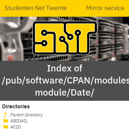
Studenten Net Twente
Mirror service
Index of
/pub/software/CPAN/modules
module/Date/
Directories
Parent directory
ABIGAIL
ACID