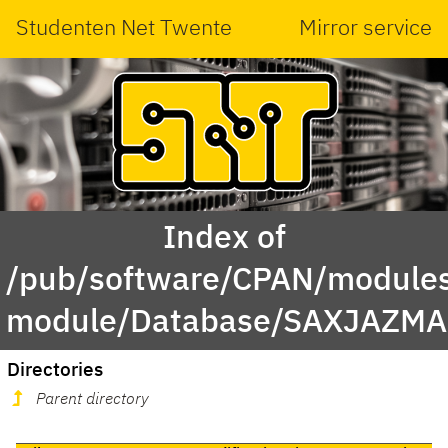
Studenten Net Twente
Mirror service
Index of
/pub/software/CPAN/modules
module/Database/SAXJAZMA
Directories
Parent directory