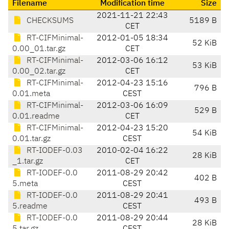
Filename
Modification time
Size
2021-11-21 22:43
CHECKSUMS
5189 B
CET
RT-CIFMinimal-
2012-01-05 18:34
52 KiB
0.00_01.tar.gz
CET
RT-CIFMinimal-
2012-03-06 16:12
53 KiB
0.00_02.tar.gz
CET
RT-CIFMinimal-
2012-04-23 15:16
796 B
0.01.meta
CEST
RT-CIFMinimal-
2012-03-06 16:09
529 B
0.01.readme
CET
RT-CIFMinimal-
2012-04-23 15:20
54 KiB
0.01.tar.gz
CEST
RT-IODEF-0.03
2010-02-04 16:22
28 KiB
_1.tar.gz
CET
RT-IODEF-0.0
2011-08-29 20:42
402 B
5.meta
CEST
RT-IODEF-0.0
2011-08-29 20:41
493 B
5.readme
CEST
RT-IODEF-0.0
2011-08-29 20:44
28 KiB