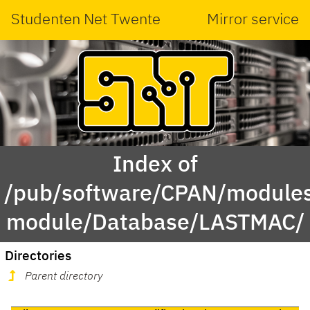
Studenten Net Twente
Mirror service
Index of
/pub/software/CPAN/modules
module/Database/LASTMAC/
Directories
Parent directory