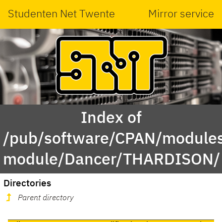
Studenten Net Twente
Mirror service
Index of
/pub/software/CPAN/modules
module/Dancer/THARDISON/
Directories
Parent directory