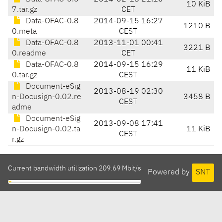
10 KiB
7.tar.gz
CET
Data-OFAC-0.8
2014-09-15 16:27
1210 B
0.meta
CEST
Data-OFAC-0.8
2013-11-01 00:41
3221 B
0.readme
CET
Data-OFAC-0.8
2014-09-15 16:29
11 KiB
0.tar.gz
CEST
Document-eSig
2013-08-19 02:30
n-Docusign-0.02.re
3458 B
CEST
adme
Document-eSig
2013-09-08 17:41
n-Docusign-0.02.ta
11 KiB
CEST
r.gz
Current bandwidth utilization 209.69 Mbit/s
Powered by
SNT