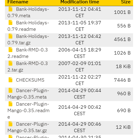
Filename
Modification time
Size
Bank-Holidays-
2013-11-12 04:41
1001 B
0.79.meta
CET
Bank-Holidays-
2013-11-05 19:37
556 B
0.79.readme
CET
Bank-Holidays-
2013-11-12 04:42
4561 B
0.79.tar.gz
CET
Bank-RMD-0.3
2006-04-15 18:29
1026 B
2.readme
CEST
Bank-RMD-0.3
2007-02-09 01:01
18 KiB
2.tar.gz
CET
2021-11-22 02:27
CHECKSUMS
7446 B
CET
Dancer-Plugin-
2014-04-29 00:44
960 B
Mango-0.35.meta
CEST
Dancer-Plugin-
2014-04-29 00:42
Mango-0.35.readm
690 B
CEST
e
Dancer-Plugin-
2014-04-29 00:46
12 KiB
Mango-0.35.tar.gz
CEST