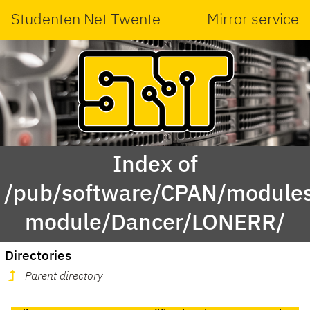
Studenten Net Twente
Mirror service
Index of
/pub/software/CPAN/modules
module/Dancer/LONERR/
Directories
Parent directory