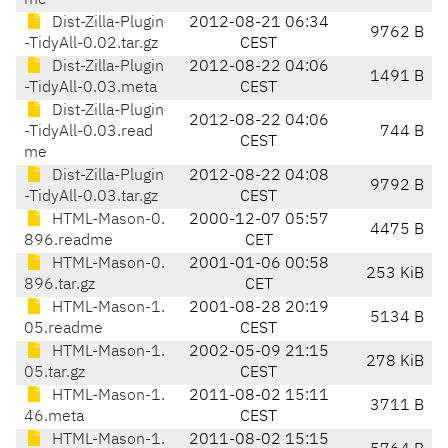
me
Dist-Zilla-Plugin
2012-08-21 06:34
9762 B
-TidyAll-0.02.tar.gz
CEST
Dist-Zilla-Plugin
2012-08-22 04:06
1491 B
-TidyAll-0.03.meta
CEST
Dist-Zilla-Plugin
2012-08-22 04:06
-TidyAll-0.03.read
744 B
CEST
me
Dist-Zilla-Plugin
2012-08-22 04:08
9792 B
-TidyAll-0.03.tar.gz
CEST
HTML-Mason-0.
2000-12-07 05:57
4475 B
896.readme
CET
HTML-Mason-0.
2001-01-06 00:58
253 KiB
896.tar.gz
CET
HTML-Mason-1.
2001-08-28 20:19
5134 B
05.readme
CEST
HTML-Mason-1.
2002-05-09 21:15
278 KiB
05.tar.gz
CEST
HTML-Mason-1.
2011-08-02 15:11
3711 B
46.meta
CEST
HTML-Mason-1.
2011-08-02 15:15