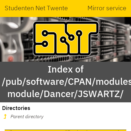
Studenten Net Twente
Mirror service
Index of
/pub/software/CPAN/modules
module/Dancer/JSWARTZ/
Directories
Parent directory