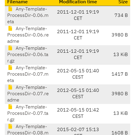
Filename
Modification time
Size
Any-Template-
2011-12-01 19:19
ProcessDir-0.06.m
734 B
CET
eta
Any-Template-
2011-12-01 19:19
ProcessDir-0.06.re
3980 B
CET
adme
Any-Template-
2011-12-01 19:19
ProcessDir-0.06.ta
13 KiB
CET
r.gz
Any-Template-
2012-05-15 01:40
ProcessDir-0.07.m
1417 B
CEST
eta
Any-Template-
2012-05-15 01:40
ProcessDir-0.07.re
3980 B
CEST
adme
Any-Template-
2012-05-15 01:42
ProcessDir-0.07.ta
13 KiB
CEST
r.gz
Any-Template-
2015-02-07 15:13
ProcessDir-0.08.m
1608 B