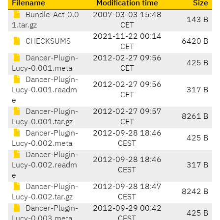
Filename
Modification time
Size
Bundle-Act-0.0
2007-03-03 15:48
143 B
1.tar.gz
CET
2021-11-22 00:14
CHECKSUMS
6420 B
CET
Dancer-Plugin-
2012-02-27 09:56
425 B
Lucy-0.001.meta
CET
Dancer-Plugin-
2012-02-27 09:56
Lucy-0.001.readm
317 B
CET
e
Dancer-Plugin-
2012-02-27 09:57
8261 B
Lucy-0.001.tar.gz
CET
Dancer-Plugin-
2012-09-28 18:46
425 B
Lucy-0.002.meta
CEST
Dancer-Plugin-
2012-09-28 18:46
Lucy-0.002.readm
317 B
CEST
e
Dancer-Plugin-
2012-09-28 18:47
8242 B
Lucy-0.002.tar.gz
CEST
Dancer-Plugin-
2012-09-29 00:42
425 B
Lucy-0.003.meta
CEST