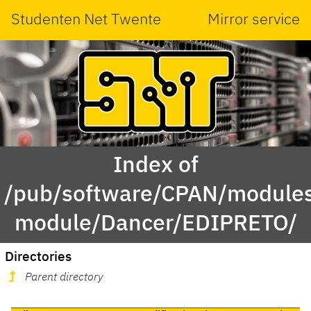
Studenten Net Twente
Mirror service
Index of
/pub/software/CPAN/modules
module/Dancer/EDIPRETO/
Directories
Parent directory