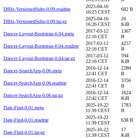
2025-04-16
DBIx-VersionedSubs-0.09.readme
682 B
16:25 CEST
2025-04-16
26
DBIx-VersionedSubs-0.09.tar.gz
16:26 CEST
KiB
2017-03-12
1367
Dancer-Layout-Bootstrap-0.04.meta
22:16 CET
B
2017-03-12
4257
Dancer-Layout-Bootstrap-0.04.readme
22:16 CET
B
2017-03-12
594
Dancer-Layout-Bootstrap-0.04.tar.gz
22:16 CET
KiB
2016-12-14
2280
Dancer-SearchApp-0.06.meta
22:41 CET
B
2016-12-14
3356
Dancer-SearchApp-0.06.readme
22:41 CET
B
2016-12-14
1624
Dancer-SearchApp-0.06.tar.gz
22:42 CET
KiB
2025-10-22
1783
Date-Find-0.01.meta
11:39 CEST
B
2025-10-22
Date-Find-0.01.readme
638 B
11:39 CEST
2025-10-22
17
Date-Find-0.01.tar.gz
11:39 CEST
KiB