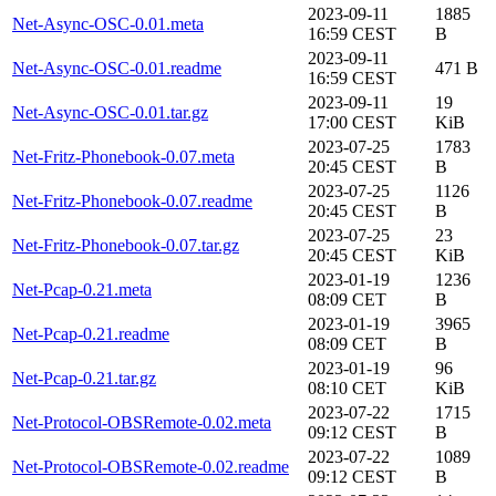
2023-09-11
1885
Net-Async-OSC-0.01.meta
16:59 CEST
B
2023-09-11
Net-Async-OSC-0.01.readme
471 B
16:59 CEST
2023-09-11
19
Net-Async-OSC-0.01.tar.gz
17:00 CEST
KiB
2023-07-25
1783
Net-Fritz-Phonebook-0.07.meta
20:45 CEST
B
2023-07-25
1126
Net-Fritz-Phonebook-0.07.readme
20:45 CEST
B
2023-07-25
23
Net-Fritz-Phonebook-0.07.tar.gz
20:45 CEST
KiB
2023-01-19
1236
Net-Pcap-0.21.meta
08:09 CET
B
2023-01-19
3965
Net-Pcap-0.21.readme
08:09 CET
B
2023-01-19
96
Net-Pcap-0.21.tar.gz
08:10 CET
KiB
2023-07-22
1715
Net-Protocol-OBSRemote-0.02.meta
09:12 CEST
B
2023-07-22
1089
Net-Protocol-OBSRemote-0.02.readme
09:12 CEST
B