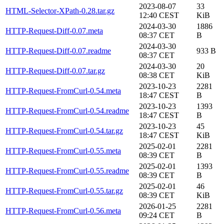
2023-08-07
33
HTML-Selector-XPath-0.28.tar.gz
12:40 CEST
KiB
2024-03-30
1886
HTTP-Request-Diff-0.07.meta
08:37 CET
B
2024-03-30
HTTP-Request-Diff-0.07.readme
933 B
08:37 CET
2024-03-30
20
HTTP-Request-Diff-0.07.tar.gz
08:38 CET
KiB
2023-10-23
2281
HTTP-Request-FromCurl-0.54.meta
18:47 CEST
B
2023-10-23
1393
HTTP-Request-FromCurl-0.54.readme
18:47 CEST
B
2023-10-23
45
HTTP-Request-FromCurl-0.54.tar.gz
18:47 CEST
KiB
2025-02-01
2281
HTTP-Request-FromCurl-0.55.meta
08:39 CET
B
2025-02-01
1393
HTTP-Request-FromCurl-0.55.readme
08:39 CET
B
2025-02-01
46
HTTP-Request-FromCurl-0.55.tar.gz
08:39 CET
KiB
2026-01-25
2281
HTTP-Request-FromCurl-0.56.meta
09:24 CET
B