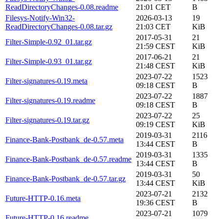
ReadDirectoryChanges-0.08.readme
21:01 CET
B
Filesys-Notify-Win32-
2026-03-13
19
ReadDirectoryChanges-0.08.tar.gz
21:03 CET
KiB
2017-05-31
21
Filter-Simple-0.92_01.tar.gz
21:59 CEST
KiB
2017-06-21
21
Filter-Simple-0.93_01.tar.gz
21:48 CEST
KiB
2023-07-22
1523
Filter-signatures-0.19.meta
09:18 CEST
B
2023-07-22
1887
Filter-signatures-0.19.readme
09:18 CEST
B
2023-07-22
25
Filter-signatures-0.19.tar.gz
09:19 CEST
KiB
2019-03-31
2116
Finance-Bank-Postbank_de-0.57.meta
13:44 CEST
B
2019-03-31
1335
Finance-Bank-Postbank_de-0.57.readme
13:44 CEST
B
2019-03-31
50
Finance-Bank-Postbank_de-0.57.tar.gz
13:44 CEST
KiB
2023-07-21
2132
Future-HTTP-0.16.meta
19:36 CEST
B
2023-07-21
1079
Future-HTTP-0.16.readme