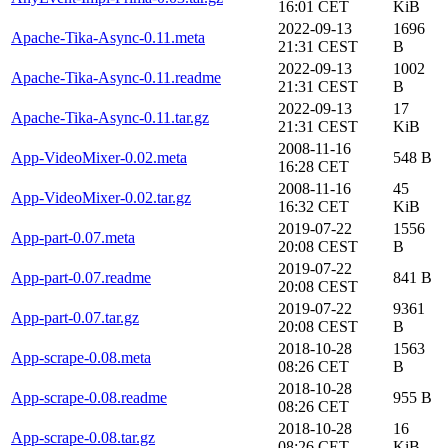
16:01 CET
KiB
2022-09-13
1696
Apache-Tika-Async-0.11.meta
21:31 CEST
B
2022-09-13
1002
Apache-Tika-Async-0.11.readme
21:31 CEST
B
2022-09-13
17
Apache-Tika-Async-0.11.tar.gz
21:31 CEST
KiB
2008-11-16
App-VideoMixer-0.02.meta
548 B
16:28 CET
2008-11-16
45
App-VideoMixer-0.02.tar.gz
16:32 CET
KiB
2019-07-22
1556
App-part-0.07.meta
20:08 CEST
B
2019-07-22
App-part-0.07.readme
841 B
20:08 CEST
2019-07-22
9361
App-part-0.07.tar.gz
20:08 CEST
B
2018-10-28
1563
App-scrape-0.08.meta
08:26 CET
B
2018-10-28
App-scrape-0.08.readme
955 B
08:26 CET
2018-10-28
16
App-scrape-0.08.tar.gz
08:26 CET
KiB