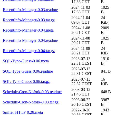
17:33 CET
B
2024-11-03
1025
RecentInfo-Manager-0.03.readme
17:33 CET
B
2024-11-04
24
RecentInfo-Manager-0.03.tar.gz
09:07 CET
KiB
2024-11-08
2009
RecentInfo-Manager-0.04.meta
20:21 CET
B
2024-11-08
1025
RecentInfo-Manager-0.04.readme
20:21 CET
B
2024-11-08
24
RecentInfo-Manager-0.04.tar.gz
20:21 CET
KiB
2023-07-13
1510
SQL-Type-Guess-0.06.meta
22:31 CEST
B
2023-07-13
SQL-Type-Guess-0.06.readme
841 B
22:31 CEST
2023-07-13
16
SQL-Type-Guess-0.06.tar.gz
22:32 CEST
KiB
2003-03-12
Schedule-Cron-Nofork-0.03.readme
648 B
21:46 CET
2003-06-22
3967
Schedule-Cron-Nofork-0.03.tar.gz
20:10 CEST
B
2022-10-20
1943
Sniffer-HTTP-0.28.meta
20:56 CEST
B