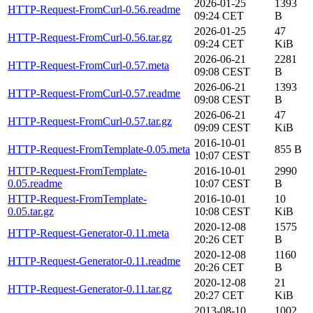
2026-01-25
1393
HTTP-Request-FromCurl-0.56.readme
09:24 CET
B
2026-01-25
47
HTTP-Request-FromCurl-0.56.tar.gz
09:24 CET
KiB
2026-06-21
2281
HTTP-Request-FromCurl-0.57.meta
09:08 CEST
B
2026-06-21
1393
HTTP-Request-FromCurl-0.57.readme
09:08 CEST
B
2026-06-21
47
HTTP-Request-FromCurl-0.57.tar.gz
09:09 CEST
KiB
2016-10-01
HTTP-Request-FromTemplate-0.05.meta
855 B
10:07 CEST
HTTP-Request-FromTemplate-
2016-10-01
2990
0.05.readme
10:07 CEST
B
HTTP-Request-FromTemplate-
2016-10-01
10
0.05.tar.gz
10:08 CEST
KiB
2020-12-08
1575
HTTP-Request-Generator-0.11.meta
20:26 CET
B
2020-12-08
1160
HTTP-Request-Generator-0.11.readme
20:26 CET
B
2020-12-08
21
HTTP-Request-Generator-0.11.tar.gz
20:27 CET
KiB
2013-08-10
1002