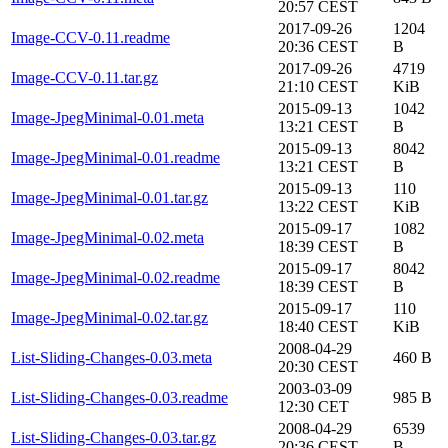
20:57 CEST
2017-09-26
1204
Image-CCV-0.11.readme
20:36 CEST
B
2017-09-26
4719
Image-CCV-0.11.tar.gz
21:10 CEST
KiB
2015-09-13
1042
Image-JpegMinimal-0.01.meta
13:21 CEST
B
2015-09-13
8042
Image-JpegMinimal-0.01.readme
13:21 CEST
B
2015-09-13
110
Image-JpegMinimal-0.01.tar.gz
13:22 CEST
KiB
2015-09-17
1082
Image-JpegMinimal-0.02.meta
18:39 CEST
B
2015-09-17
8042
Image-JpegMinimal-0.02.readme
18:39 CEST
B
2015-09-17
110
Image-JpegMinimal-0.02.tar.gz
18:40 CEST
KiB
2008-04-29
List-Sliding-Changes-0.03.meta
460 B
20:30 CEST
2003-03-09
List-Sliding-Changes-0.03.readme
985 B
12:30 CET
2008-04-29
6539
List-Sliding-Changes-0.03.tar.gz
20:36 CEST
B