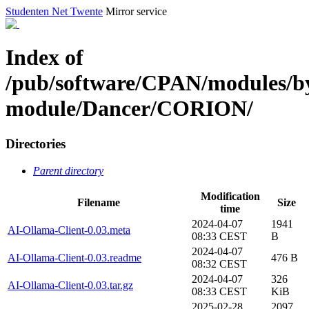
Studenten Net Twente
Mirror service
Index of
/pub/software/CPAN/modules/b
module/Dancer/CORION/
Directories
Parent directory
Modification
Filename
Size
time
2024-04-07
1941
AI-Ollama-Client-0.03.meta
08:33 CEST
B
2024-04-07
AI-Ollama-Client-0.03.readme
476 B
08:32 CEST
2024-04-07
326
AI-Ollama-Client-0.03.tar.gz
08:33 CEST
KiB
2025-02-28
2097