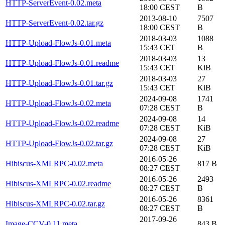
HTTP-ServerEvent-0.02.meta
18:00 CEST
B
2013-08-10
7507
HTTP-ServerEvent-0.02.tar.gz
18:00 CEST
B
2018-03-03
1088
HTTP-Upload-FlowJs-0.01.meta
15:43 CET
B
2018-03-03
13
HTTP-Upload-FlowJs-0.01.readme
15:43 CET
KiB
2018-03-03
27
HTTP-Upload-FlowJs-0.01.tar.gz
15:43 CET
KiB
2024-09-08
1741
HTTP-Upload-FlowJs-0.02.meta
07:28 CEST
B
2024-09-08
14
HTTP-Upload-FlowJs-0.02.readme
07:28 CEST
KiB
2024-09-08
27
HTTP-Upload-FlowJs-0.02.tar.gz
07:28 CEST
KiB
2016-05-26
Hibiscus-XMLRPC-0.02.meta
817 B
08:27 CEST
2016-05-26
2493
Hibiscus-XMLRPC-0.02.readme
08:27 CEST
B
2016-05-26
8361
Hibiscus-XMLRPC-0.02.tar.gz
08:27 CEST
B
2017-09-26
Image-CCV-0.11.meta
843 B