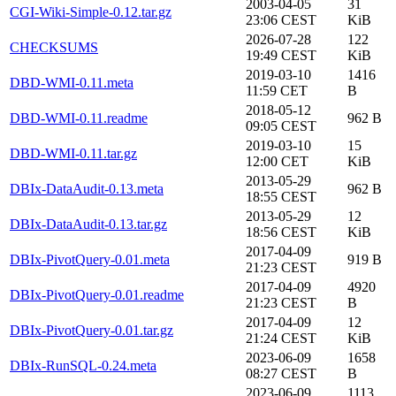
2003-04-05
31
CGI-Wiki-Simple-0.12.tar.gz
23:06 CEST
KiB
2026-07-28
122
CHECKSUMS
19:49 CEST
KiB
2019-03-10
1416
DBD-WMI-0.11.meta
11:59 CET
B
2018-05-12
DBD-WMI-0.11.readme
962 B
09:05 CEST
2019-03-10
15
DBD-WMI-0.11.tar.gz
12:00 CET
KiB
2013-05-29
DBIx-DataAudit-0.13.meta
962 B
18:55 CEST
2013-05-29
12
DBIx-DataAudit-0.13.tar.gz
18:56 CEST
KiB
2017-04-09
DBIx-PivotQuery-0.01.meta
919 B
21:23 CEST
2017-04-09
4920
DBIx-PivotQuery-0.01.readme
21:23 CEST
B
2017-04-09
12
DBIx-PivotQuery-0.01.tar.gz
21:24 CEST
KiB
2023-06-09
1658
DBIx-RunSQL-0.24.meta
08:27 CEST
B
2023-06-09
1113