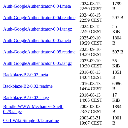
2024-08-15
1799
Auth-GoogleAuthenticator-0.04.meta
22:59 CEST
B
2024-08-15
Auth-GoogleAuthenticator-0.04.readme
597 B
22:59 CEST
2024-08-15
55
Auth-GoogleAuthenticator-0.04.tar.gz
22:59 CEST
KiB
2025-09-10
1804
Auth-GoogleAuthenticator-0.05.meta
19:29 CEST
B
2025-09-10
Auth-GoogleAuthenticator-0.05.readme
597 B
19:29 CEST
2025-09-10
55
Auth-GoogleAuthenticator-0.05.tar.gz
19:30 CEST
KiB
2016-08-13
1351
Backblaze-B2-0.02.meta
14:04 CEST
B
2016-08-13
6986
Backblaze-B2-0.02.readme
14:04 CEST
B
2016-08-13
17
Backblaze-B2-0.02.tar.gz
14:05 CEST
KiB
Bundle-WWW-Mechanize-Shell-
2003-08-03
1894
0.29.tar.gz
23:37 CEST
B
2003-03-31
1901
CGI-Wiki-Simple-0.12.readme
19:07 CEST
B