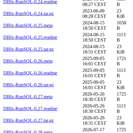
DBIx-RunSQL-0.24.readme
08:27 CEST
B
2023-06-09
23
DBIx-RunSQL-0.24.tar.gz
08:28 CEST
KiB
2024-08-15
1658
DBIx-RunSQL-0.25.meta
18:50 CEST
B
2024-08-15
1113
DBIx-RunSQL-0.25.readme
18:50 CEST
B
2024-08-15
23
DBIx-RunSQL-0.25.tar.gz
18:51 CEST
KiB
2025-09-05
1721
DBIx-RunSQL-0.26.meta
16:01 CEST
B
2025-09-05
1113
DBIx-RunSQL-0.26.readme
16:01 CEST
B
2025-09-05
23
DBIx-RunSQL-0.26.tar.gz
16:01 CEST
KiB
2026-05-26
1725
DBIx-RunSQL-0.27.meta
18:30 CEST
B
2026-05-26
1113
DBIx-RunSQL-0.27.readme
18:30 CEST
B
2026-05-26
23
DBIx-RunSQL-0.27.tar.gz
18:31 CEST
KiB
2026-07-17
1725
DBIx-RunSQL-0.28.meta