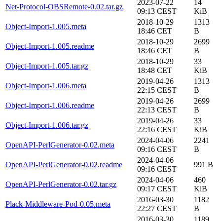
2023-07-22
14
Net-Protocol-OBSRemote-0.02.tar.gz
09:13 CEST
KiB
2018-10-29
1313
Object-Import-1.005.meta
18:46 CET
B
2018-10-29
2699
Object-Import-1.005.readme
18:46 CET
B
2018-10-29
33
Object-Import-1.005.tar.gz
18:48 CET
KiB
2019-04-26
1313
Object-Import-1.006.meta
22:15 CEST
B
2019-04-26
2699
Object-Import-1.006.readme
22:13 CEST
B
2019-04-26
33
Object-Import-1.006.tar.gz
22:16 CEST
KiB
2024-04-06
2241
OpenAPI-PerlGenerator-0.02.meta
09:16 CEST
B
2024-04-06
OpenAPI-PerlGenerator-0.02.readme
991 B
09:16 CEST
2024-04-06
460
OpenAPI-PerlGenerator-0.02.tar.gz
09:17 CEST
KiB
2016-03-30
1182
Plack-Middleware-Pod-0.05.meta
22:27 CEST
B
2016-03-30
1189