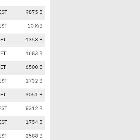
EST
9875 B
EST
10 KiB
CET
1358 B
CET
1683 B
CET
6500 B
EST
1732 B
CET
3051 B
EST
8312 B
EST
1754 B
EST
2588 B