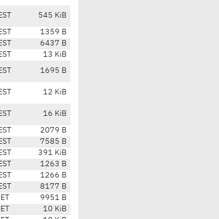
EST
545 KiB
EST
1359 B
EST
6437 B
EST
13 KiB
EST
1695 B
EST
12 KiB
EST
16 KiB
EST
2079 B
EST
7585 B
EST
391 KiB
EST
1263 B
EST
1266 B
EST
8177 B
CET
9951 B
CET
10 KiB