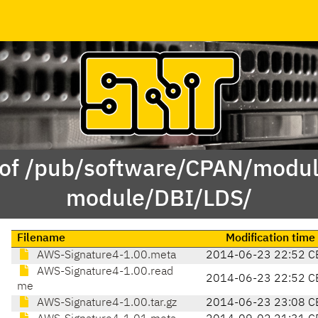
 of /pub/software/CPAN/modul
module/DBI/LDS/
Filename
Modification time
AWS-Signature4-1.00.meta
2014-06-23 22:52 C
AWS-Signature4-1.00.read
2014-06-23 22:52 C
me
AWS-Signature4-1.00.tar.gz
2014-06-23 23:08 C