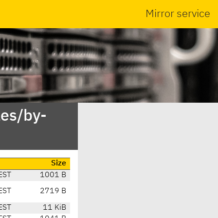
Mirror service
es/by-
Size
EST
1001 B
EST
2719 B
EST
11 KiB