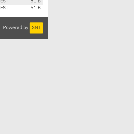
CEST
51 B
CEST
51 B
Powered by
SNT