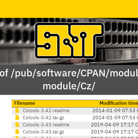
 of /pub/software/CPAN/modul
module/Cz/
Filename
Modification tim
Cstools-3.42.readme
2014-01-09 07:53 
Cstools-3.42.tar.gz
2014-01-09 07:53 
Cstools-3.43.readme
2019-04-09 17:17 
Cstools-3.43.tar.gz
2019-04-09 17:17 