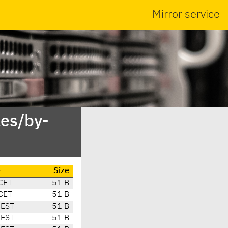
Mirror service
es/by-
e
Size
CET
51 B
CET
51 B
CEST
51 B
CEST
51 B