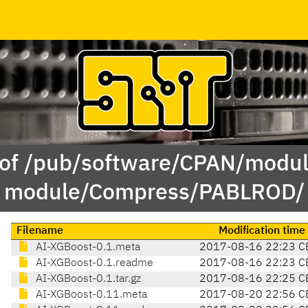
 of /pub/software/CPAN/modul
module/Compress/PABLROD/
Filename
Modification time
AI-XGBoost-0.1.meta
2017-08-16 22:23 C
AI-XGBoost-0.1.readme
2017-08-16 22:23 C
AI-XGBoost-0.1.tar.gz
2017-08-16 22:25 C
AI-XGBoost-0.11.meta
2017-08-20 22:56 C