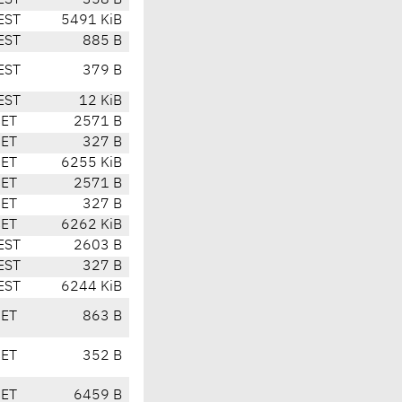
EST
358 B
EST
5491 KiB
EST
885 B
EST
379 B
EST
12 KiB
CET
2571 B
CET
327 B
CET
6255 KiB
CET
2571 B
CET
327 B
CET
6262 KiB
EST
2603 B
EST
327 B
EST
6244 KiB
CET
863 B
CET
352 B
CET
6459 B