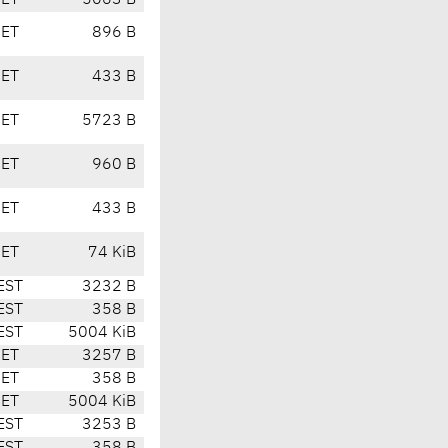
CET
5063 B
CET
896 B
CET
433 B
CET
5723 B
CET
960 B
CET
433 B
CET
74 KiB
EST
3232 B
EST
358 B
EST
5004 KiB
CET
3257 B
CET
358 B
CET
5004 KiB
EST
3253 B