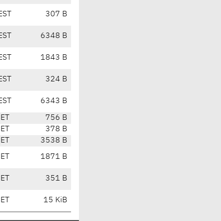
EST
307 B
EST
6348 B
EST
1843 B
EST
324 B
EST
6343 B
CET
756 B
CET
378 B
CET
3538 B
CET
1871 B
CET
351 B
CET
15 KiB