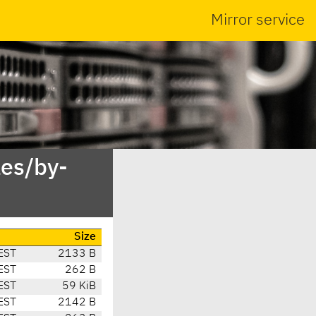
Mirror service
es/by-
Size
EST
2133 B
EST
262 B
EST
59 KiB
EST
2142 B