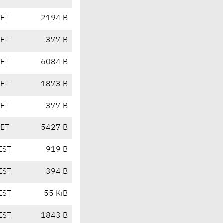
CET
2194 B
CET
377 B
CET
6084 B
CET
1873 B
CET
377 B
CET
5427 B
EST
919 B
EST
394 B
EST
55 KiB
EST
1843 B