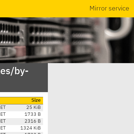
Mirror service
es/by-
Size
CET
25 KiB
CET
1733 B
CET
2316 B
CET
1324 KiB