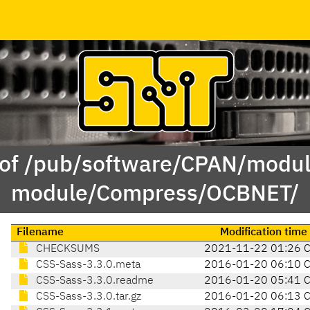
 of /pub/software/CPAN/modul
module/Compress/OCBNET/
Filename
Modification time
CHECKSUMS
2021-11-22 01:26 
CSS-Sass-3.3.0.meta
2016-01-20 06:10 
CSS-Sass-3.3.0.readme
2016-01-20 05:41 
CSS-Sass-3.3.0.tar.gz
2016-01-20 06:13 