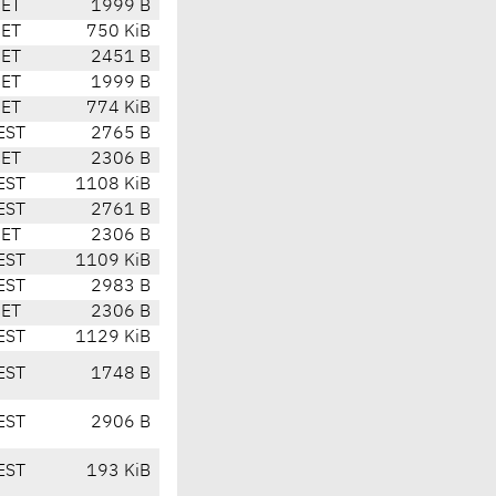
CET
1999 B
CET
750 KiB
CET
2451 B
CET
1999 B
CET
774 KiB
EST
2765 B
CET
2306 B
EST
1108 KiB
EST
2761 B
CET
2306 B
EST
1109 KiB
EST
2983 B
CET
2306 B
EST
1129 KiB
EST
1748 B
EST
2906 B
EST
193 KiB