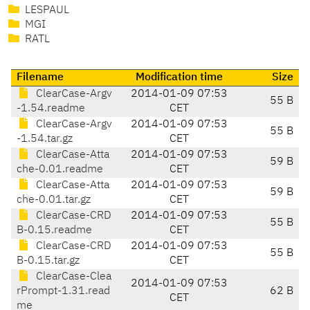
LESPAUL
MGI
RATL
Filename
Modification time
Size
ClearCase-Argv
2014-01-09 07:53
55 B
-1.54.readme
CET
ClearCase-Argv
2014-01-09 07:53
55 B
-1.54.tar.gz
CET
ClearCase-Atta
2014-01-09 07:53
59 B
che-0.01.readme
CET
ClearCase-Atta
2014-01-09 07:53
59 B
che-0.01.tar.gz
CET
ClearCase-CRD
2014-01-09 07:53
55 B
B-0.15.readme
CET
ClearCase-CRD
2014-01-09 07:53
55 B
B-0.15.tar.gz
CET
ClearCase-Clea
2014-01-09 07:53
rPrompt-1.31.read
62 B
CET
me