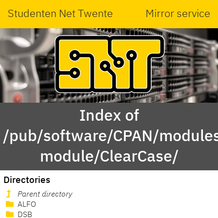
Studenten Net Twente
Mirror service
Index of
/pub/software/CPAN/modules
module/ClearCase/
Directories
Parent directory
ALFO
DSB