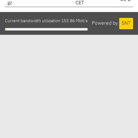
gz
CET
Current bandwidth utilization 153.86 Mbit/s
Powered by
SNT