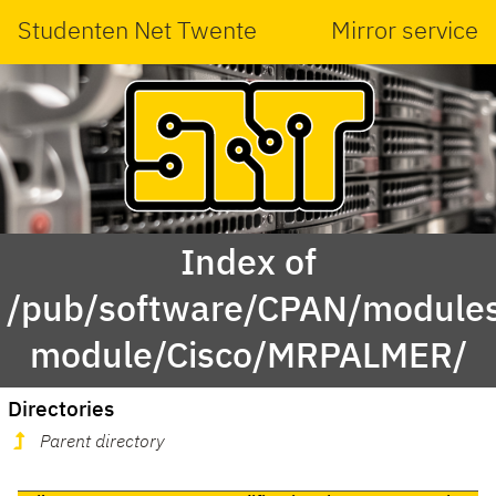
Studenten Net Twente
Mirror service
Index of
/pub/software/CPAN/modules
module/Cisco/MRPALMER/
Directories
Parent directory