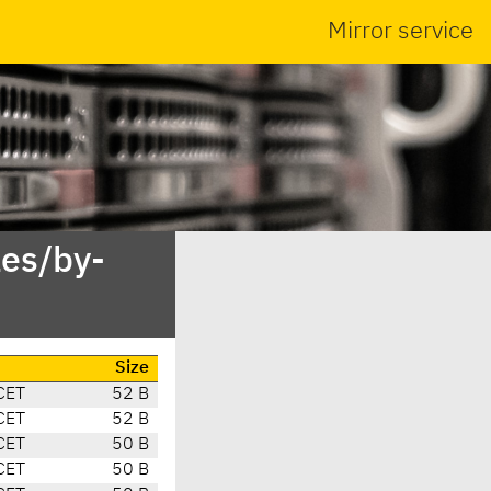
Mirror service
es/by-
Size
CET
52 B
CET
52 B
CET
50 B
CET
50 B