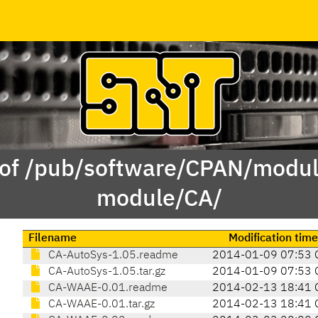
 of /pub/software/CPAN/modul
module/CA/
Filename
Modification time
CA-AutoSys-1.05.readme
2014-01-09 07:53 
CA-AutoSys-1.05.tar.gz
2014-01-09 07:53 
CA-WAAE-0.01.readme
2014-02-13 18:41 
CA-WAAE-0.01.tar.gz
2014-02-13 18:41 