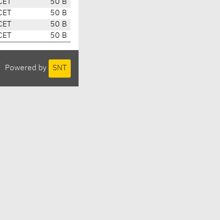
CET
50 B
CET
50 B
CET
50 B
CET
50 B
Powered by
SNT