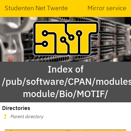
Studenten Net Twente
Mirror service
Index of
/pub/software/CPAN/modules
module/Bio/MOTIF/
Directories
Parent directory