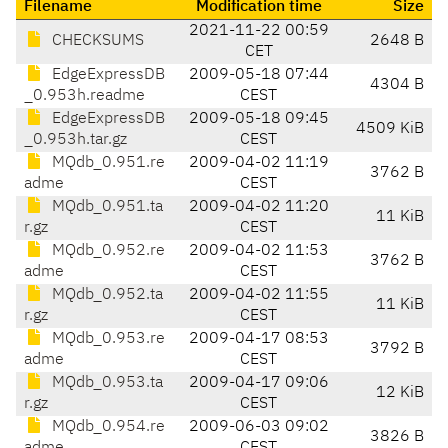
Filename
Modification time
Size
2021-11-22 00:59
CHECKSUMS
2648 B
CET
EdgeExpressDB
2009-05-18 07:44
4304 B
_0.953h.readme
CEST
EdgeExpressDB
2009-05-18 09:45
4509 KiB
_0.953h.tar.gz
CEST
MQdb_0.951.re
2009-04-02 11:19
3762 B
adme
CEST
MQdb_0.951.ta
2009-04-02 11:20
11 KiB
r.gz
CEST
MQdb_0.952.re
2009-04-02 11:53
3762 B
adme
CEST
MQdb_0.952.ta
2009-04-02 11:55
11 KiB
r.gz
CEST
MQdb_0.953.re
2009-04-17 08:53
3792 B
adme
CEST
MQdb_0.953.ta
2009-04-17 09:06
12 KiB
r.gz
CEST
MQdb_0.954.re
2009-06-03 09:02
3826 B