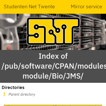
Studenten Net Twente
Mirror service
Index of
/pub/software/CPAN/modules
module/Bio/JMS/
Directories
Parent directory