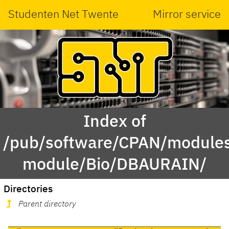
Studenten Net Twente
Mirror service
Index of
/pub/software/CPAN/modules
module/Bio/DBAURAIN/
Directories
Parent directory