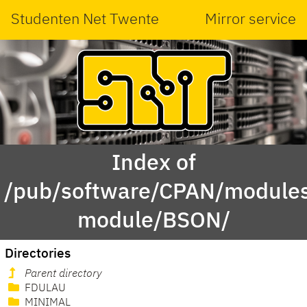
Studenten Net Twente
Mirror service
Index of
/pub/software/CPAN/modules
module/BSON/
Directories
Parent directory
FDULAU
MINIMAL