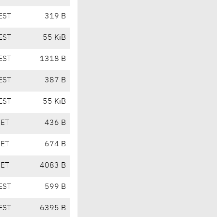
EST
319 B
EST
55 KiB
EST
1318 B
EST
387 B
EST
55 KiB
CET
436 B
CET
674 B
CET
4083 B
EST
599 B
EST
6395 B