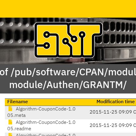
 of /pub/software/CPAN/modul
module/Authen/GRANTM/
Filename
Modification time
Algorithm-CouponCode-1.0
2015-11-25 09:09 
05.meta
Algorithm-CouponCode-1.0
2015-11-25 09:09 
05.readme