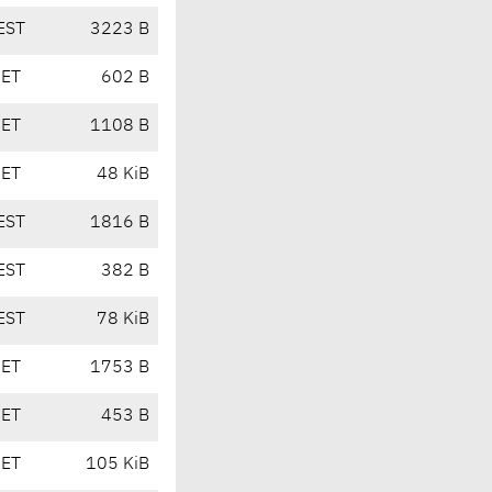
EST
3223 B
CET
602 B
CET
1108 B
CET
48 KiB
EST
1816 B
EST
382 B
EST
78 KiB
CET
1753 B
CET
453 B
CET
105 KiB