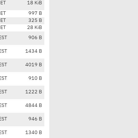
CET
18 KiB
CET
997 B
CET
325 B
CET
28 KiB
EST
906 B
EST
1434 B
EST
4019 B
EST
910 B
EST
1222 B
EST
4844 B
EST
946 B
EST
1340 B