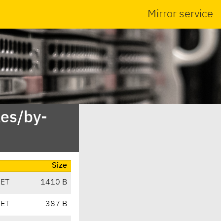
Mirror service
es/by-
Size
CET
1410 B
CET
387 B