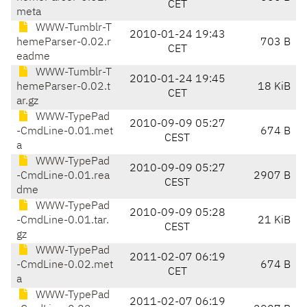
CET
meta
WWW-Tumblr-T
2010-01-24 19:43
hemeParser-0.02.r
703 B
CET
eadme
WWW-Tumblr-T
2010-01-24 19:45
hemeParser-0.02.t
18 KiB
CET
ar.gz
WWW-TypePad
2010-09-09 05:27
-CmdLine-0.01.met
674 B
CEST
a
WWW-TypePad
2010-09-09 05:27
-CmdLine-0.01.rea
2907 B
CEST
dme
WWW-TypePad
2010-09-09 05:28
-CmdLine-0.01.tar.
21 KiB
CEST
gz
WWW-TypePad
2011-02-07 06:19
-CmdLine-0.02.met
674 B
CET
a
WWW-TypePad
2011-02-07 06:19