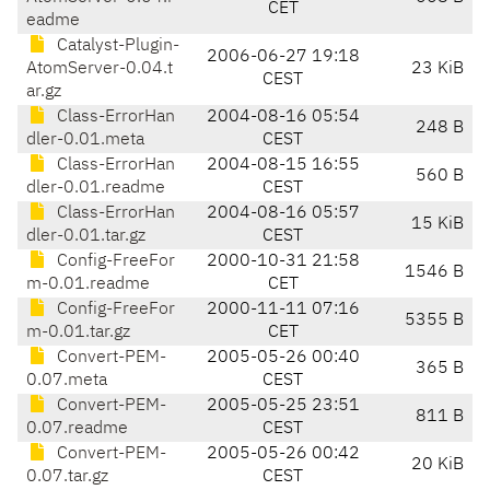
CET
eadme
Catalyst-Plugin-
2006-06-27 19:18
AtomServer-0.04.t
23 KiB
CEST
ar.gz
Class-ErrorHan
2004-08-16 05:54
248 B
dler-0.01.meta
CEST
Class-ErrorHan
2004-08-15 16:55
560 B
dler-0.01.readme
CEST
Class-ErrorHan
2004-08-16 05:57
15 KiB
dler-0.01.tar.gz
CEST
Config-FreeFor
2000-10-31 21:58
1546 B
m-0.01.readme
CET
Config-FreeFor
2000-11-11 07:16
5355 B
m-0.01.tar.gz
CET
Convert-PEM-
2005-05-26 00:40
365 B
0.07.meta
CEST
Convert-PEM-
2005-05-25 23:51
811 B
0.07.readme
CEST
Convert-PEM-
2005-05-26 00:42
20 KiB
0.07.tar.gz
CEST