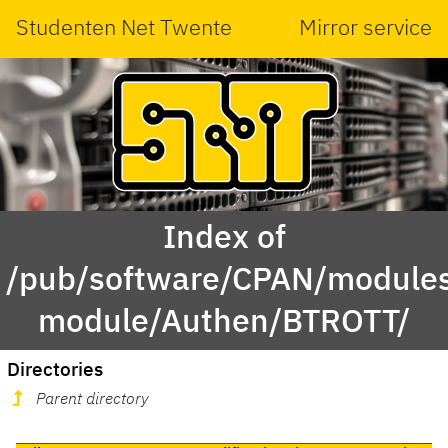
Studenten Net Twente
Mirror service
Index of
/pub/software/CPAN/modules
module/Authen/BTROTT/
Directories
Parent directory