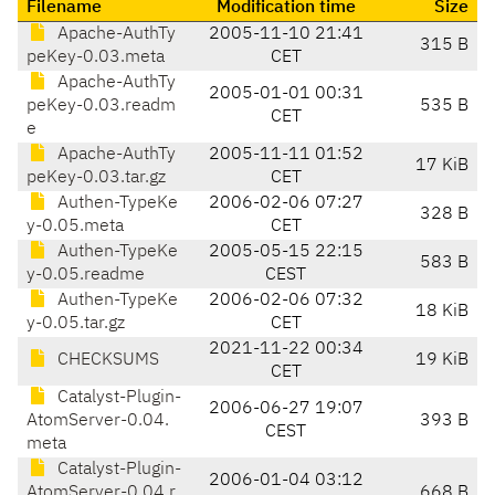
Filename
Modification time
Size
Apache-AuthTy
2005-11-10 21:41
315 B
peKey-0.03.meta
CET
Apache-AuthTy
2005-01-01 00:31
peKey-0.03.readm
535 B
CET
e
Apache-AuthTy
2005-11-11 01:52
17 KiB
peKey-0.03.tar.gz
CET
Authen-TypeKe
2006-02-06 07:27
328 B
y-0.05.meta
CET
Authen-TypeKe
2005-05-15 22:15
583 B
y-0.05.readme
CEST
Authen-TypeKe
2006-02-06 07:32
18 KiB
y-0.05.tar.gz
CET
2021-11-22 00:34
CHECKSUMS
19 KiB
CET
Catalyst-Plugin-
2006-06-27 19:07
AtomServer-0.04.
393 B
CEST
meta
Catalyst-Plugin-
2006-01-04 03:12
AtomServer-0.04.r
668 B