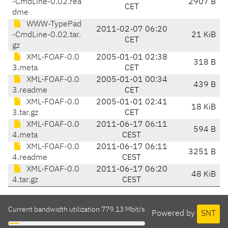
-CmdLine-0.02.rea
2907 B
CET
dme
WWW-TypePad
2011-02-07 06:20
-CmdLine-0.02.tar.
21 KiB
CET
gz
XML-FOAF-0.0
2005-01-01 02:38
318 B
3.meta
CET
XML-FOAF-0.0
2005-01-01 00:34
439 B
3.readme
CET
XML-FOAF-0.0
2005-01-01 02:41
18 KiB
3.tar.gz
CET
XML-FOAF-0.0
2011-06-17 06:11
594 B
4.meta
CEST
XML-FOAF-0.0
2011-06-17 06:11
3251 B
4.readme
CEST
XML-FOAF-0.0
2011-06-17 06:20
48 KiB
4.tar.gz
CEST
Current bandwidth utilization 779.13 Mbit/s
Powered by
SNT