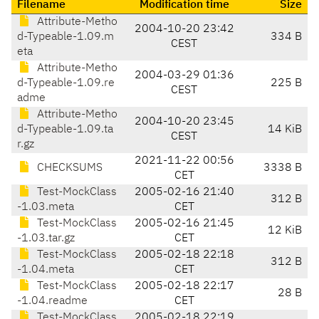
Filename
Modification time
Size
Attribute-Metho
2004-10-20 23:42
d-Typeable-1.09.m
334 B
CEST
eta
Attribute-Metho
2004-03-29 01:36
d-Typeable-1.09.re
225 B
CEST
adme
Attribute-Metho
2004-10-20 23:45
d-Typeable-1.09.ta
14 KiB
CEST
r.gz
2021-11-22 00:56
CHECKSUMS
3338 B
CET
Test-MockClass
2005-02-16 21:40
312 B
-1.03.meta
CET
Test-MockClass
2005-02-16 21:45
12 KiB
-1.03.tar.gz
CET
Test-MockClass
2005-02-18 22:18
312 B
-1.04.meta
CET
Test-MockClass
2005-02-18 22:17
28 B
-1.04.readme
CET
Test-MockClass
2005-02-18 22:19