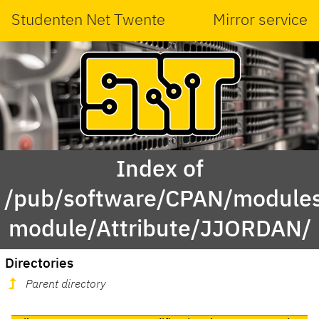
Studenten Net Twente
Mirror service
Index of
/pub/software/CPAN/modules
module/Attribute/JJORDAN/
Directories
Parent directory