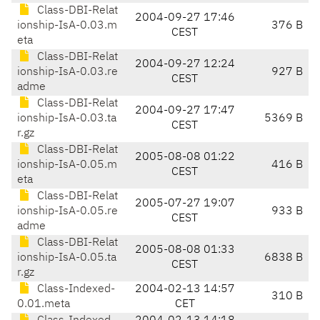
Class-DBI-Relat
2004-09-27 17:46
ionship-IsA-0.03.m
376 B
CEST
eta
Class-DBI-Relat
2004-09-27 12:24
ionship-IsA-0.03.re
927 B
CEST
adme
Class-DBI-Relat
2004-09-27 17:47
ionship-IsA-0.03.ta
5369 B
CEST
r.gz
Class-DBI-Relat
2005-08-08 01:22
ionship-IsA-0.05.m
416 B
CEST
eta
Class-DBI-Relat
2005-07-27 19:07
ionship-IsA-0.05.re
933 B
CEST
adme
Class-DBI-Relat
2005-08-08 01:33
ionship-IsA-0.05.ta
6838 B
CEST
r.gz
Class-Indexed-
2004-02-13 14:57
310 B
0.01.meta
CET