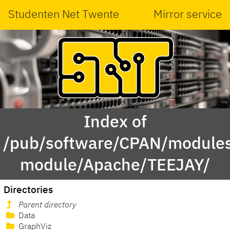
Studenten Net Twente
Mirror service
Index of
/pub/software/CPAN/modules
module/Apache/TEEJAY/
Directories
Parent directory
Data
GraphViz