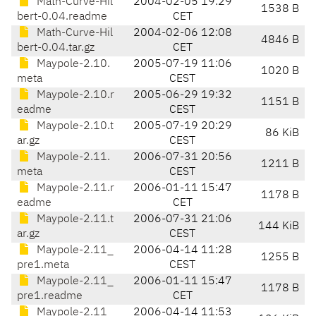
Math-Curve-Hil
2004-02-05 19:29
1538 B
bert-0.04.readme
CET
Math-Curve-Hil
2004-02-06 12:08
4846 B
bert-0.04.tar.gz
CET
Maypole-2.10.
2005-07-19 11:06
1020 B
meta
CEST
Maypole-2.10.r
2005-06-29 19:32
1151 B
eadme
CEST
Maypole-2.10.t
2005-07-19 20:29
86 KiB
ar.gz
CEST
Maypole-2.11.
2006-07-31 20:56
1211 B
meta
CEST
Maypole-2.11.r
2006-01-11 15:47
1178 B
eadme
CET
Maypole-2.11.t
2006-07-31 21:06
144 KiB
ar.gz
CEST
Maypole-2.11_
2006-04-14 11:28
1255 B
pre1.meta
CEST
Maypole-2.11_
2006-01-11 15:47
1178 B
pre1.readme
CET
Maypole-2.11_
2006-04-14 11:53