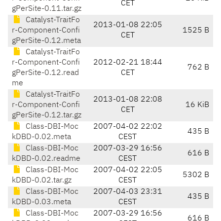
CET
gPerSite-0.11.tar.gz
Catalyst-TraitFo
2013-01-08 22:05
r-Component-Confi
1525 B
CET
gPerSite-0.12.meta
Catalyst-TraitFo
r-Component-Confi
2012-02-21 18:44
762 B
gPerSite-0.12.read
CET
me
Catalyst-TraitFo
2013-01-08 22:08
r-Component-Confi
16 KiB
CET
gPerSite-0.12.tar.gz
Class-DBI-Moc
2007-04-02 22:02
435 B
kDBD-0.02.meta
CEST
Class-DBI-Moc
2007-03-29 16:56
616 B
kDBD-0.02.readme
CEST
Class-DBI-Moc
2007-04-02 22:05
5302 B
kDBD-0.02.tar.gz
CEST
Class-DBI-Moc
2007-04-03 23:31
435 B
kDBD-0.03.meta
CEST
Class-DBI-Moc
2007-03-29 16:56
616 B