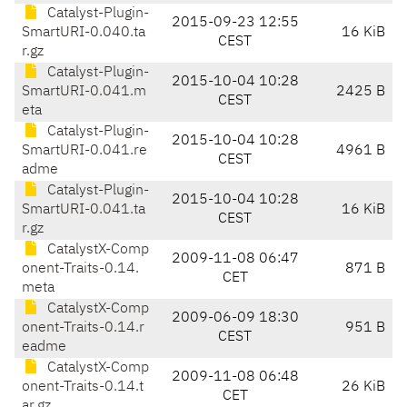
Catalyst-Plugin-
2015-09-23 12:55
SmartURI-0.040.ta
16 KiB
CEST
r.gz
Catalyst-Plugin-
2015-10-04 10:28
SmartURI-0.041.m
2425 B
CEST
eta
Catalyst-Plugin-
2015-10-04 10:28
SmartURI-0.041.re
4961 B
CEST
adme
Catalyst-Plugin-
2015-10-04 10:28
SmartURI-0.041.ta
16 KiB
CEST
r.gz
CatalystX-Comp
2009-11-08 06:47
onent-Traits-0.14.
871 B
CET
meta
CatalystX-Comp
2009-06-09 18:30
onent-Traits-0.14.r
951 B
CEST
eadme
CatalystX-Comp
2009-11-08 06:48
onent-Traits-0.14.t
26 KiB
CET
ar.gz