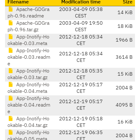
Filename
Modification time
Size
Apache-GDGra
2003-04-09 05:38
14 KiB
ph-0.96.readme
CEST
Apache-GDGra
2003-04-09 19:50
18 KiB
ph-0.96.tar.gz
CEST
App-Inotify-Ho
2012-12-18 05:34
1966 B
okable-0.03.meta
CET
App-Inotify-Ho
2012-12-18 05:34
okable-0.03.readm
3614 B
CET
e
App-Inotify-Ho
2012-12-18 05:35
15 KiB
okable-0.03.tar.gz
CET
App-Inotify-Ho
2012-12-19 05:17
2004 B
okable-0.04.meta
CET
App-Inotify-Ho
2012-12-19 05:17
okable-0.04.readm
4095 B
CET
e
App-Inotify-Ho
2012-12-19 05:18
16 KiB
okable-0.04.tar.gz
CET
App-Inotify-Ho
2012-12-19 06:35
2004 B
okable-0.05.meta
CET