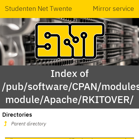
Studenten Net Twente
Mirror service
Index of
/pub/software/CPAN/modules
module/Apache/RKITOVER/
Directories
Parent directory