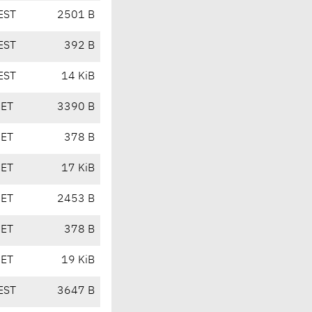
EST
2501 B
EST
392 B
EST
14 KiB
CET
3390 B
CET
378 B
CET
17 KiB
CET
2453 B
CET
378 B
CET
19 KiB
EST
3647 B