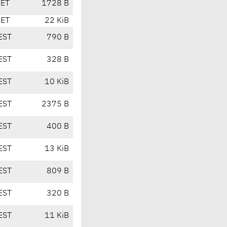
CET
1728 B
CET
22 KiB
EST
790 B
EST
328 B
EST
10 KiB
EST
2375 B
EST
400 B
EST
13 KiB
EST
809 B
EST
320 B
EST
11 KiB