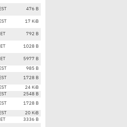
EST
476 B
EST
17 KiB
CET
792 B
CET
1028 B
CET
5977 B
EST
985 B
EST
1728 B
EST
24 KiB
EST
2548 B
EST
1728 B
EST
20 KiB
CET
3336 B