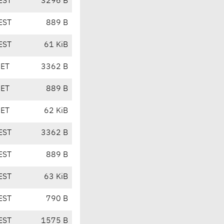
EST
3296 B
EST
889 B
EST
61 KiB
CET
3362 B
CET
889 B
CET
62 KiB
EST
3362 B
EST
889 B
EST
63 KiB
EST
790 B
EST
1575 B