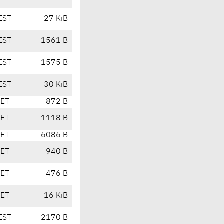
EST
27 KiB
EST
1561 B
EST
1575 B
EST
30 KiB
CET
872 B
CET
1118 B
CET
6086 B
CET
940 B
CET
476 B
CET
16 KiB
EST
2170 B