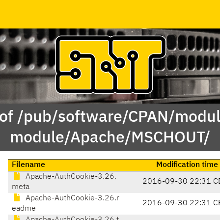
 of /pub/software/CPAN/modul
module/Apache/MSCHOUT/
Filename
Modification time
Apache-AuthCookie-3.26.
2016-09-30 22:31 C
meta
Apache-AuthCookie-3.26.r
2016-09-30 22:31 C
eadme