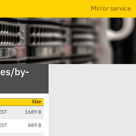
Mirror service
es/by-
Size
EST
1689 B
EST
889 B