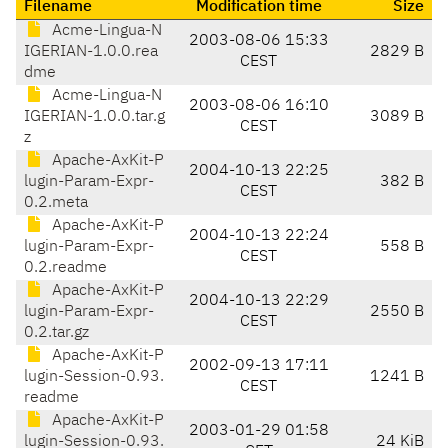
Filename
Modification time
Size
Acme-Lingua-N
2003-08-06 15:33
IGERIAN-1.0.0.rea
2829 B
CEST
dme
Acme-Lingua-N
2003-08-06 16:10
IGERIAN-1.0.0.tar.g
3089 B
CEST
z
Apache-AxKit-P
2004-10-13 22:25
lugin-Param-Expr-
382 B
CEST
0.2.meta
Apache-AxKit-P
2004-10-13 22:24
lugin-Param-Expr-
558 B
CEST
0.2.readme
Apache-AxKit-P
2004-10-13 22:29
lugin-Param-Expr-
2550 B
CEST
0.2.tar.gz
Apache-AxKit-P
2002-09-13 17:11
lugin-Session-0.93.
1241 B
CEST
readme
Apache-AxKit-P
2003-01-29 01:58
lugin-Session-0.93.
24 KiB