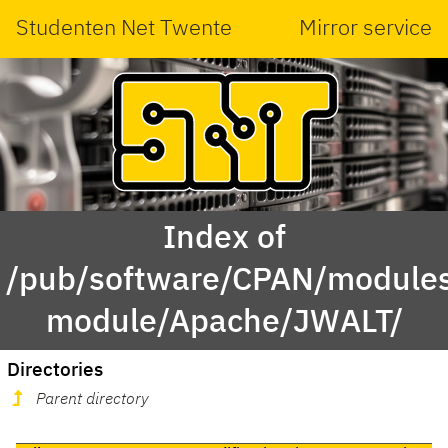
Studenten Net Twente
Mirror service
Index of
/pub/software/CPAN/modules
module/Apache/JWALT/
Directories
Parent directory