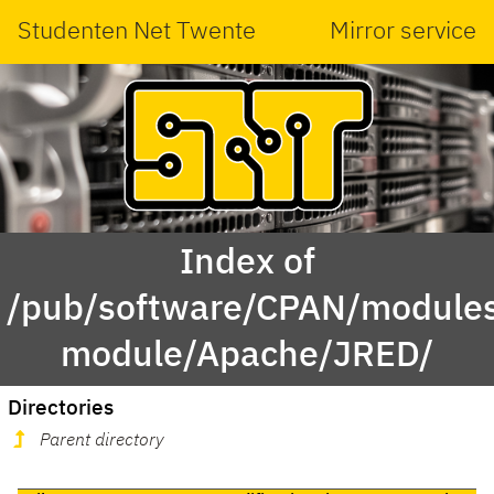
Studenten Net Twente
Mirror service
Index of
/pub/software/CPAN/modules
module/Apache/JRED/
Directories
Parent directory