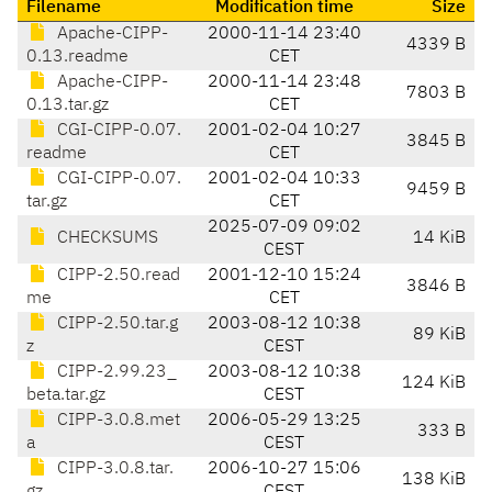
Filename
Modification time
Size
Apache-CIPP-
2000-11-14 23:40
4339 B
0.13.readme
CET
Apache-CIPP-
2000-11-14 23:48
7803 B
0.13.tar.gz
CET
CGI-CIPP-0.07.
2001-02-04 10:27
3845 B
readme
CET
CGI-CIPP-0.07.
2001-02-04 10:33
9459 B
tar.gz
CET
2025-07-09 09:02
CHECKSUMS
14 KiB
CEST
CIPP-2.50.read
2001-12-10 15:24
3846 B
me
CET
CIPP-2.50.tar.g
2003-08-12 10:38
89 KiB
z
CEST
CIPP-2.99.23_
2003-08-12 10:38
124 KiB
beta.tar.gz
CEST
CIPP-3.0.8.met
2006-05-29 13:25
333 B
a
CEST
CIPP-3.0.8.tar.
2006-10-27 15:06
138 KiB