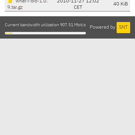
what-i-did-1.0.
2010-11-27 12:02
40 KiB
9.tar.gz
CET
Current bandwidth utilization 907.51 Mbit/s
Powered by
SNT