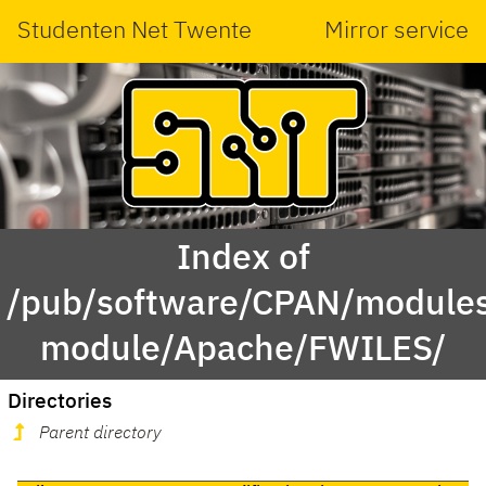
Studenten Net Twente
Mirror service
Index of
/pub/software/CPAN/modules
module/Apache/FWILES/
Directories
Parent directory