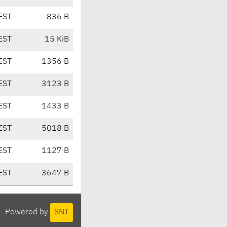
EST
836 B
EST
15 KiB
EST
1356 B
EST
3123 B
EST
1433 B
EST
5018 B
EST
1127 B
EST
3647 B
Powered by
SNT