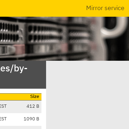
Mirror service
es/by-
Size
EST
412 B
EST
1090 B