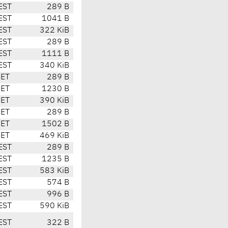
EST
289 B
EST
1041 B
EST
322 KiB
EST
289 B
EST
1111 B
EST
340 KiB
CET
289 B
CET
1230 B
CET
390 KiB
CET
289 B
CET
1502 B
CET
469 KiB
EST
289 B
EST
1235 B
EST
583 KiB
EST
574 B
EST
996 B
EST
590 KiB
EST
322 B