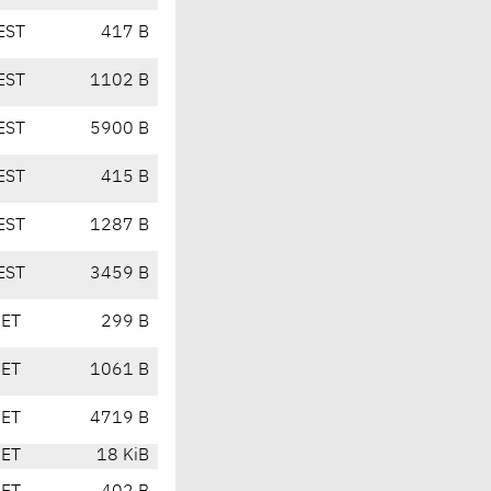
EST
417 B
EST
1102 B
EST
5900 B
EST
415 B
EST
1287 B
EST
3459 B
CET
299 B
CET
1061 B
CET
4719 B
CET
18 KiB