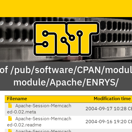
 of /pub/software/CPAN/modul
module/Apache/ENRYS/
Filename
Modification time
Apache-Session-Memcach
2004-09-17 10:28 C
ed-0.02.meta
Apache-Session-Memcach
2004-09-16 19:20 C
ed-0.02.readme