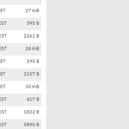
CET
27 KiB
EST
395 B
EST
2261 B
EST
28 KiB
CET
395 B
CET
2157 B
CET
30 KiB
EST
417 B
EST
1002 B
EST
5890 B