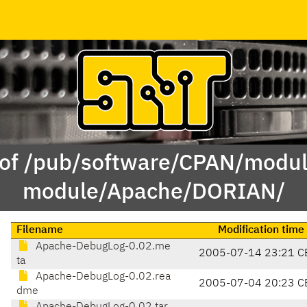
 of /pub/software/CPAN/modul
module/Apache/DORIAN/
Filename
Modification time
Apache-DebugLog-0.02.me
2005-07-14 23:21 C
ta
Apache-DebugLog-0.02.rea
2005-07-04 20:23 C
dme