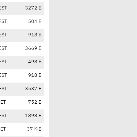
EST
3272 B
EST
504 B
EST
918 B
EST
3669 B
EST
498 B
EST
918 B
EST
3537 B
CET
752 B
EST
1898 B
CET
37 KiB