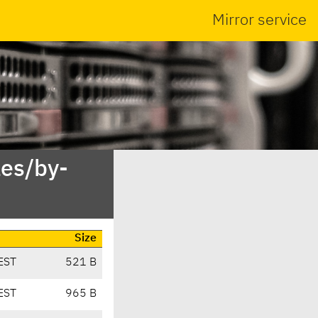
Mirror service
es/by-
Size
EST
521 B
EST
965 B