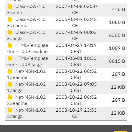
2.tar.gz
CET
Class-CSV-1.0
2007-02-08 03:50
446 B
3.meta
CET
Class-CSV-1.0
2005-03-07 03:42
1080 B
3.readme
CET
Class-CSV-1.0
2007-02-09 00:03
6365 B
3.tar.gz
CET
HTML-Template
2004-04-27 14:17
1087 B
-Set-1.009.readme
CEST
HTML-Template
2004-05-01 10:33
8815 B
-Set-1.009.tar.gz
CEST
Net-MSN-1.02
2003-10-22 06:52
287 B
1.readme
CEST
Net-MSN-1.02
2003-10-22 07:05
12 KiB
1.tar.gz
CEST
Net-MSN-1.02
2003-10-22 06:52
287 B
2.readme
CEST
Net-MSN-1.02
2003-10-29 23:53
12 KiB
2.tar.gz
CET