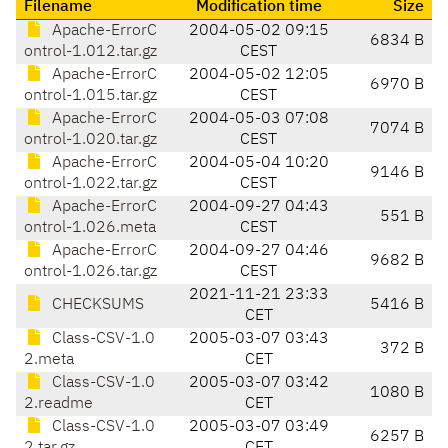
Filename
Modification time
Size
Apache-ErrorC
2004-05-02 09:15
6834 B
ontrol-1.012.tar.gz
CEST
Apache-ErrorC
2004-05-02 12:05
6970 B
ontrol-1.015.tar.gz
CEST
Apache-ErrorC
2004-05-03 07:08
7074 B
ontrol-1.020.tar.gz
CEST
Apache-ErrorC
2004-05-04 10:20
9146 B
ontrol-1.022.tar.gz
CEST
Apache-ErrorC
2004-09-27 04:43
551 B
ontrol-1.026.meta
CEST
Apache-ErrorC
2004-09-27 04:46
9682 B
ontrol-1.026.tar.gz
CEST
2021-11-21 23:33
CHECKSUMS
5416 B
CET
Class-CSV-1.0
2005-03-07 03:43
372 B
2.meta
CET
Class-CSV-1.0
2005-03-07 03:42
1080 B
2.readme
CET
Class-CSV-1.0
2005-03-07 03:49
6257 B