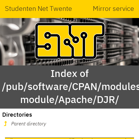
Studenten Net Twente
Mirror service
Index of
/pub/software/CPAN/modules
module/Apache/DJR/
Directories
Parent directory