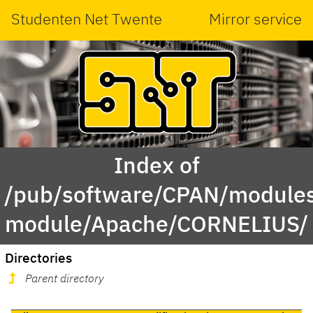
Studenten Net Twente
Mirror service
Index of
/pub/software/CPAN/modules
module/Apache/CORNELIUS/
Directories
Parent directory