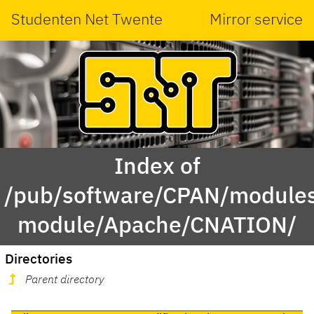
Studenten Net Twente
Mirror service
Index of
/pub/software/CPAN/modules
module/Apache/CNATION/
Directories
Parent directory