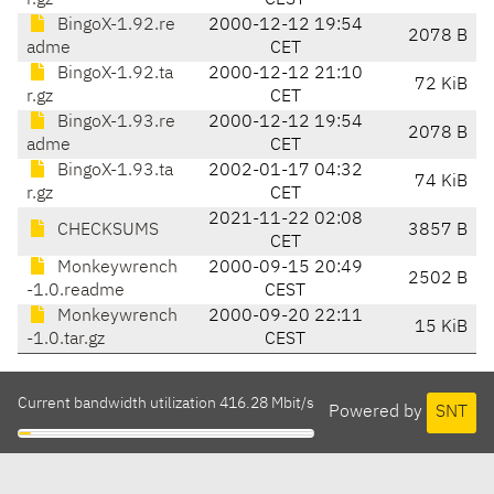
r.gz
CEST
BingoX-1.92.re
2000-12-12 19:54
2078 B
adme
CET
BingoX-1.92.ta
2000-12-12 21:10
72 KiB
r.gz
CET
BingoX-1.93.re
2000-12-12 19:54
2078 B
adme
CET
BingoX-1.93.ta
2002-01-17 04:32
74 KiB
r.gz
CET
2021-11-22 02:08
CHECKSUMS
3857 B
CET
Monkeywrench
2000-09-15 20:49
2502 B
-1.0.readme
CEST
Monkeywrench
2000-09-20 22:11
15 KiB
-1.0.tar.gz
CEST
Current bandwidth utilization 416.28 Mbit/s
Powered by
SNT