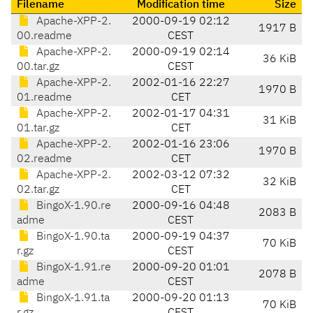
Filename
Modification time
Size
Apache-XPP-2.
2000-09-19 02:12
1917 B
00.readme
CEST
Apache-XPP-2.
2000-09-19 02:14
36 KiB
00.tar.gz
CEST
Apache-XPP-2.
2002-01-16 22:27
1970 B
01.readme
CET
Apache-XPP-2.
2002-01-17 04:31
31 KiB
01.tar.gz
CET
Apache-XPP-2.
2002-01-16 23:06
1970 B
02.readme
CET
Apache-XPP-2.
2002-03-12 07:32
32 KiB
02.tar.gz
CET
BingoX-1.90.re
2000-09-16 04:48
2083 B
adme
CEST
BingoX-1.90.ta
2000-09-19 04:37
70 KiB
r.gz
CEST
BingoX-1.91.re
2000-09-20 01:01
2078 B
adme
CEST
BingoX-1.91.ta
2000-09-20 01:13
70 KiB